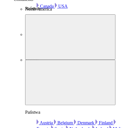
Canada
USA
Państwa
North America
Australia
Australia
Europe
Państwa
Austria
Belgium
Denmark
Finland