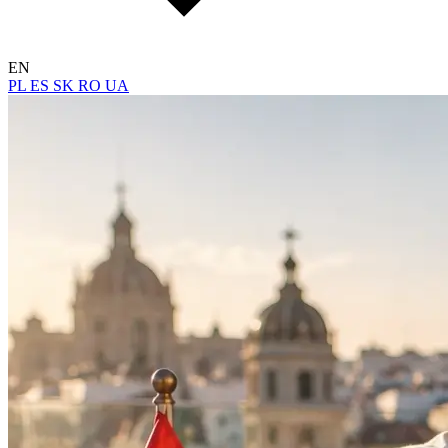
EN
PL
ES
SK
RO
UA