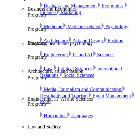
Business and Management
Economics
Business and Economics
Finance
Marketing
Programy
Medicine
Medicine-related
Psychology
Programy
Architecture
Art and Design
Fashion
Programy
Medicine, health and psychology
Engineering
IT and AI
Sciences
Programy
Law
Political Sciences
International
Architecture, art and fashion
Relations
Social Sciences
Programy
Media, Journalism and Communication
Hospitality and Tourism
Event Management
Engineering, IT, AI and Sciences
Sport
Programy
Humanities
Languages
Law and Society