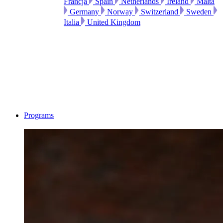
Francja
Spain
Netherlands
Ireland
Malta
Germany
Norway
Switzerland
Sweden
Italia
United Kingdom
Programs